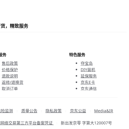
行货，精致服务
服务
特色服务
售后政策
夺宝岛
价格保护
DIY装机
退款说明
延保服务
返修/退换货
京东E卡
取消订单
京东通信
京鱼座智能
风险监测
质量公告
隐私政策
京东公益
Media&IR
|
|
|
|
品网络交易第三方平台备案凭证
新出发京零 字第大120007号
|