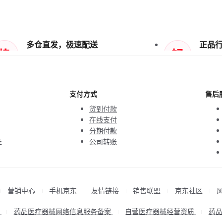
多仓直发，极速配送
正品
支付方式
售后
货到付款
在线支付
分期付款
准
公司转账
营销中心
手机京东
友情链接
销售联盟
京东社区
|
|
|
|
|
|
P
药品医疗器械网络信息服务备案
自营医疗器械经营资质
药
|
|
|