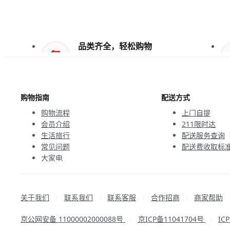
品类齐全，轻松购物
天天低价，畅选无忧
购物指南
配送方式
购物流程
上门自提
会员介绍
211限时达
生活旅行
配送服务查询
常见问题
配送费收取标
大家电
联系客服
关于我们
联系我们
联系客服
合作招商
商家帮助
|
|
|
|
京公网安备 11000002000088号
京ICP备11041704号
IC
|
|