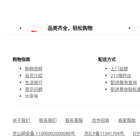
品类齐全，轻松购物
天天低价，畅选无忧
购物指南
配送方式
购物流程
上门自提
会员介绍
211限时达
生活旅行
配送服务查询
常见问题
配送费收取标
大家电
联系客服
关于我们
联系我们
联系客服
合作招商
商家帮助
|
|
|
|
京公网安备 11000002000088号
京ICP备11041704号
IC
|
|