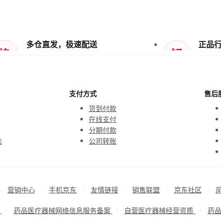
多仓直发，极速配送
正品
支付方式
售后
货到付款
在线支付
分期付款
准
公司转账
营销中心
手机京东
友情链接
销售联盟
京东社区
|
|
|
|
|
|
P
药品医疗器械网络信息服务备案
自营医疗器械经营资质
药
|
|
|