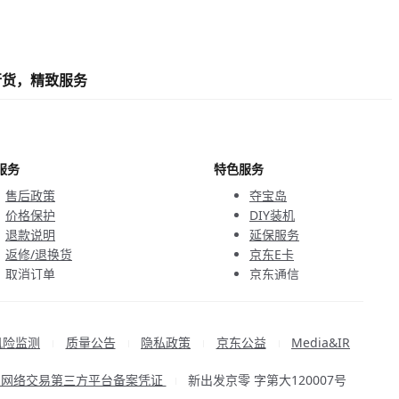
行货，精致服务
服务
特色服务
售后政策
夺宝岛
价格保护
DIY装机
退款说明
延保服务
返修/退换货
京东E卡
取消订单
京东通信
京鱼座智能
风险监测
质量公告
隐私政策
京东公益
Media&IR
|
|
|
|
品网络交易第三方平台备案凭证
新出发京零 字第大120007号
|